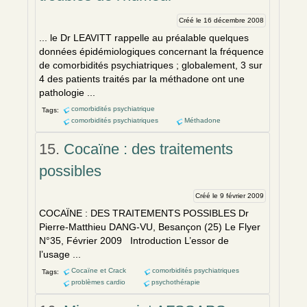
Créé le 16 décembre 2008
... le Dr LEAVITT rappelle au préalable quelques
données épidémiologiques concernant la fréquence
de
comorbidités
psychiatriques ; globalement, 3 sur
4 des patients traités par la méthadone ont une
pathologie ...
comorbidités psychiatrique
Tags:
comorbidités psychiatriques
Méthadone
15.
Cocaïne : des traitements
possibles
Créé le 9 février 2009
COCAÏNE : DES TRAITEMENTS POSSIBLES Dr
Pierre-Matthieu DANG-VU, Besançon (25) Le Flyer
N°35, Février 2009 Introduction L’essor de
l’usage ...
Cocaïne et Crack
comorbidités psychiatriques
Tags:
problèmes cardio
psychothérapie