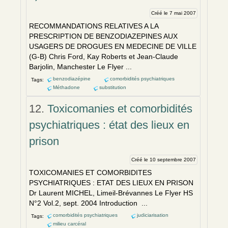
Créé le 7 mai 2007
RECOMMANDATIONS RELATIVES A LA
PRESCRIPTION DE BENZODIAZEPINES AUX
USAGERS DE DROGUES EN MEDECINE DE VILLE
(G-B) Chris Ford, Kay Roberts et Jean-Claude
Barjolin, Manchester Le Flyer ...
benzodiazépine
comorbidités psychiatriques
Tags:
Méthadone
substitution
12.
Toxicomanies et comorbidités
psychiatriques : état des lieux en
prison
Créé le 10 septembre 2007
TOXICOMANIES ET COMORBIDITES
PSYCHIATRIQUES : ETAT DES LIEUX EN PRISON
Dr Laurent MICHEL, Limeil-Brévannes Le Flyer HS
N°2 Vol.2, sept. 2004 Introduction ...
comorbidités psychiatriques
judiciarisation
Tags:
milieu carcéral