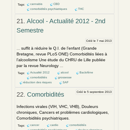
cannabis
CBD
Tags:
comorbidités psychiatriques
THC
21.
Alcool - Actualité 2012 - 2nd
Semestre
Créé le 7 mai 2013
... suffit à réduire le Q.I. de l’enfant (Grande
Bretagne, revue PLoS ONE)
Comorbidités
liées à
l’alcoolisme Une étude du CHRU de Lille publiée
par la revue Neurology ...
Actualité 2012
alcool
Baclofène
Tags:
comorbidités
grossesse
réduction des risques
SAF
Créé le 5 septembre 2013
22.
Comorbidités
Infections virales (VIH, VHC, VHB), Douleurs
chroniques, Cancers et problèmes cardiologiques,
Comorbidités
psychiatriques.
cancer
cardio
comorbidités
Tags:
comorbidités psychiatriques
douleur chronique