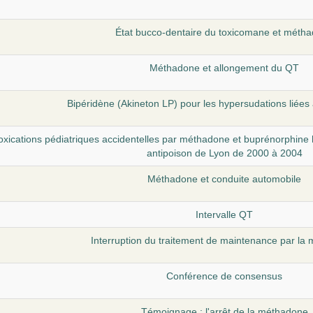
État bucco-dentaire du toxicomane et méth
Méthadone et allongement du QT
Bipéridène (Akineton LP) pour les hypersudations liée
toxications pédiatriques accidentelles par méthadone et buprénorphine
antipoison de Lyon de 2000 à 2004
Méthadone et conduite automobile
Intervalle QT
Interruption du traitement de maintenance par la
Conférence de consensus
Témoignage : l'arrêt de la méthadone