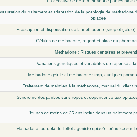
La découverte de la méthadone par les nazis 
nstauration du traitement et adaptation de la posologie de méthadone da
opiacée
Prescription et dispensation de la méthadone (sirop et gélule
Gélules de méthadone, regard et place du pharmacie
Méthadone : Risques dentaires et prévent
Variations génétiques et variabilités de réponse à 
Méthadone gélule et méthadone sirop, quelques parado
Traitement de maintien à la méthadone, manuel du client 
Syndrome des jambes sans repos et dépendance aux opiacés
Jeunes de moins de 25 ans inclus dans un traitement p
Méthadone, au-delà de l'effet agoniste opiacé : bénéfice sur l