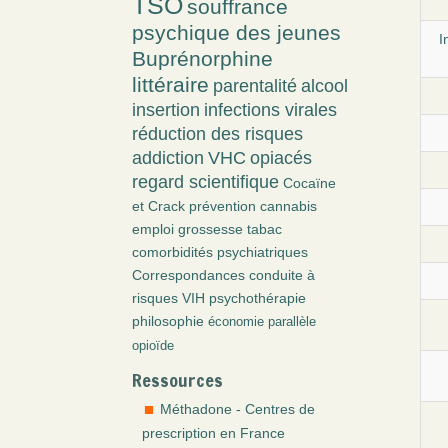
TSO
souffrance
psychique des jeunes
I
Buprénorphine
littéraire
parentalité
alcool
insertion
infections virales
réduction des risques
addiction
VHC
opiacés
regard scientifique
Cocaïne
et Crack
prévention
cannabis
emploi
grossesse
tabac
comorbidités psychiatriques
Correspondances
conduite à
risques
VIH
psychothérapie
philosophie
économie parallèle
opioïde
Ressources
Méthadone - Centres de
prescription en France