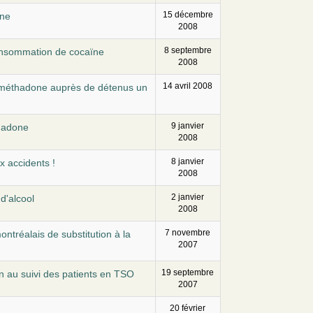
15 décembre
one
2008
8 septembre
onsommation de cocaïne
2008
14 avril 2008
a méthadone auprès de détenus un
9 janvier
thadone
2008
8 janvier
x accidents !
2008
2 janvier
d'alcool
2008
7 novembre
ntréalais de substitution à la
2007
19 septembre
n au suivi des patients en TSO
2007
20 février