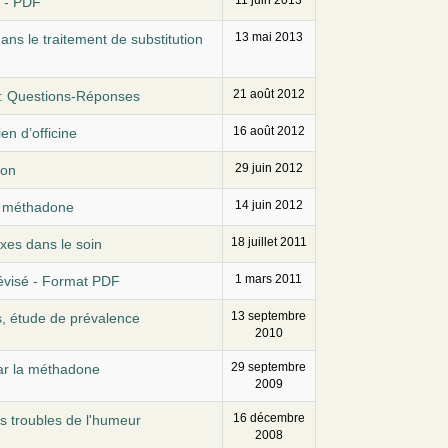
11 juin 2013
! - PDF
13 mai 2013
ns le traitement de substitution
21 août 2012
) : Questions-Réponses
16 août 2012
n d’officine
29 juin 2012
ion
14 juin 2012
la méthadone
18 juillet 2011
xes dans le soin
1 mars 2011
révisé - Format PDF
13 septembre
, étude de prévalence
2010
29 septembre
ar la méthadone
2009
16 décembre
es troubles de l'humeur
2008