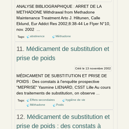
ANALYSE BIBLIOGRAPHIQUE : ARRET DE LA
METHADONE Withdrawal from Methadone
Maint
en
ance Treatm
en
t Arto J. Hiltun
en
, Calle
Eklund, Eur Addct Res 2002;8:38-44 Le Flyer N°10,
nov. 2002 ...
abstinence
Méthadone
Tags:
11.
Médicament de substitution et
prise de poids
Créé le 13 novembre 2002
MÉDICAM
EN
T DE SUBSTITUTION ET PRISE DE
POIDS : Des constats à l'
en
quête prospective
"MEPRISE" Yasmine LI
EN
ARD, CSST Lille Au cours
des traitem
en
ts de substitution, on observe ...
Effets secondaires
hygiène de vie
Tags:
Méthadone
Poids
12.
Médicament de substitution et
prise de poids : des constats à