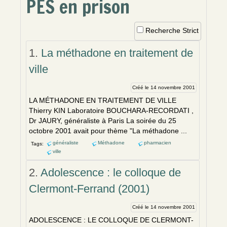
PES en prison
Recherche Strict
1.
La méthadone en traitement de
ville
Créé le 14 novembre 2001
LA MÉTHADONE
EN
TRAITEM
EN
T DE VILLE
Thierry KIN Laboratoire BOUCHARA-RECORDATI ,
Dr JAURY, généraliste à Paris La soirée du 25
octobre 2001 avait pour thème "La méthadone ...
généraliste
Méthadone
pharmacien
Tags:
ville
2.
Adolescence : le colloque de
Clermont-Ferrand (2001)
Créé le 14 novembre 2001
ADOLESC
EN
CE : LE COLLOQUE DE CLERMONT-