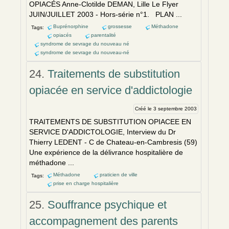
OPIACÉS Anne-Clotilde DEMAN, Lille Le Flyer
JUIN/JUILLET 2003 - Hors-série n°1. PLAN ...
Buprénorphine
grossesse
Méthadone
Tags:
opiacés
parentalité
syndrome de sevrage du nouveau né
syndrome de sevrage du nouveau-né
24.
Traitements de substitution
opiacée en service d'addictologie
Créé le 3 septembre 2003
TRAITEM
EN
TS DE SUBSTITUTION OPIACEE
EN
SERVICE D'ADDICTOLOGIE, Interview du Dr
Thierry LED
EN
T - C de Chateau-
en
-Cambresis (59)
Une expéri
en
ce de la délivrance hospitalière de
méthadone ...
Méthadone
praticien de ville
Tags:
prise en charge hospitalière
25.
Souffrance psychique et
accompagnement des parents