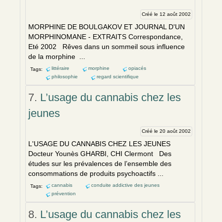
Créé le 12 août 2002
MORPHINE DE BOULGAKOV ET JOURNAL D'UN
MORPHINOMANE - EXTRAITS Correspondance,
Eté 2002 Rêves dans un sommeil sous influ
en
ce
de la morphine ...
littéraire
morphine
opiacés
Tags:
philosophie
regard scientifique
7.
L’usage du cannabis chez les
jeunes
Créé le 20 août 2002
L'USAGE DU CANNABIS CHEZ LES JEUNES
Docteur Younès GHARBI, CHI Clermont Des
études sur les préval
en
ces de l’
en
semble des
consommations de produits psychoactifs ...
cannabis
conduite addictive des jeunes
Tags:
prévention
8.
L’usage du cannabis chez les