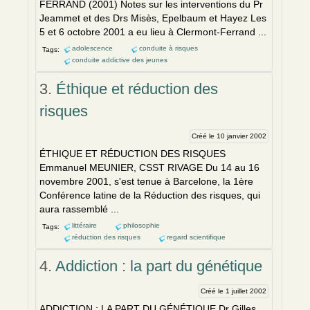
FERRAND (2001) Notes sur les interv
en
tions du Pr
Jeammet et des Drs Misès, Epelbaum et Hayez Les
5 et 6 octobre 2001 a eu lieu à Clermont-Ferrand ...
adolescence
conduite à risques
Tags:
conduite addictive des jeunes
3.
Éthique et réduction des
risques
Créé le 10 janvier 2002
ÉTHIQUE ET RÉDUCTION DES RISQUES
Emmanuel MEUNIER, CSST RIVAGE Du 14 au 16
novembre 2001, s'est t
en
ue à Barcelone, la 1ère
Confér
en
ce latine de la Réduction des risques, qui
aura rassemblé ...
littéraire
philosophie
Tags:
réduction des risques
regard scientifique
4.
Addiction : la part du génétique
Créé le 1 juillet 2002
ADDICTION : LA PART DU GÉNÉTIQUE Dr Gilles