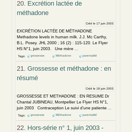
20.
Excrétion lactée de
méthadone
Créé le 17 juin 2003
EXCRÉTION LACTÉE DE MÉTHADONE
Methadone levels in human milk. J.J. Mc Carthy,
B.L. Posey. JHL 2000 ; 16 (2) : 115-120. Le Flyer
HS N°1, juin 2003. Une mère ...
grossesse
Méthadone
parentalité
Tags:
21.
Grossesse et méthadone : en
résumé
Créé le 18 juin 2003
GROSSESSE ET METHADONE :
EN
RESUME Dr
Chantal JUBINEAU, Montpellier Le Flyer HS N°1,
juin 2003 Contraception Le suivi d’une pati
en
te ...
grossesse
Méthadone
parentalité
Tags:
22.
Hors-série n° 1, juin 2003 -