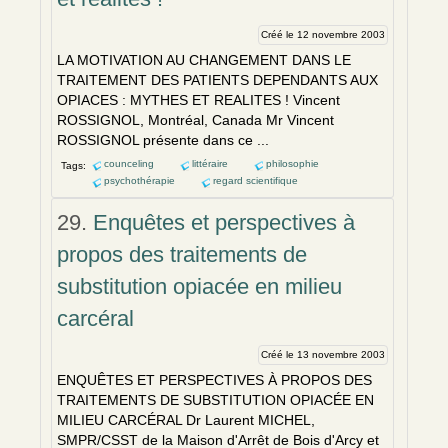
Créé le 12 novembre 2003
LA MOTIVATION AU CHANGEM
EN
T DANS LE
TRAITEM
EN
T DES PATI
EN
TS DEP
EN
DANTS AUX
OPIACES : MYTHES ET REALITES ! Vinc
en
t
ROSSIGNOL, Montréal, Canada Mr Vinc
en
t
ROSSIGNOL prés
en
te dans ce ...
counceling
littéraire
philosophie
Tags:
psychothérapie
regard scientifique
29.
Enquêtes et perspectives à
propos des traitements de
substitution opiacée en milieu
carcéral
Créé le 13 novembre 2003
EN
QUÊTES ET PERSPECTIVES À PROPOS DES
TRAITEM
EN
TS DE SUBSTITUTION OPIACÉE
EN
MILIEU CARCÉRAL Dr Laur
en
t MICHEL,
SMPR/CSST de la Maison d'Arrêt de Bois d'Arcy et