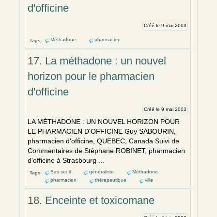
d'officine
Créé le 9 mai 2003
Méthadone
pharmacien
Tags:
17.
La méthadone : un nouvel
horizon pour le pharmacien
d'officine
Créé le 9 mai 2003
LA MÉTHADONE : UN NOUVEL HORIZON POUR
LE PHARMACI
EN
D'OFFICINE Guy SABOURIN,
pharmaci
en
d'officine, QUEBEC, Canada Suivi de
Comm
en
taires de Stéphane ROBINET, pharmaci
en
d'officine à Strasbourg ...
Bas seuil
généraliste
Méthadone
Tags:
pharmacien
thérapeutique
ville
18.
Enceinte et toxicomane