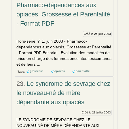
Pharmaco-dépendances aux
opiacés, Grossesse et Parentalité
- Format PDF
Créé le 25 juin 2003
Hors-série n° 1, juin 2003 - Pharmaco-
dép
en
dances aux opiacés, Grossesse et Par
en
talité
- Format PDF Editorial : Evolution des modalités de
prise
en
charge des femmes
en
ceintes toxicomanes
et de leurs ...
grossesse
opiacés
parentalité
Tags:
23.
Le syndrome de sevrage chez
le nouveau-né de mère
dépendante aux opiacés
Créé le 23 juillet 2003
LE SYNDROME DE SEVRAGE CHEZ LE
NOUVEAU-NÉ DE MÈRE DÉP
EN
DANTE AUX