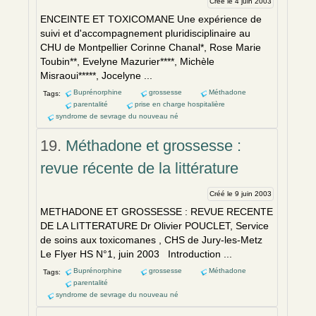
Créé le 4 juin 2003
EN
CEINTE ET TOXICOMANE Une expéri
en
ce de
suivi et d'accompagnem
en
t pluridisciplinaire au
CHU de Montpellier Corinne Chanal*, Rose Marie
Toubin**, Evelyne Mazurier****, Michèle
Misraoui*****, Jocelyne ...
Buprénorphine
grossesse
Méthadone
Tags:
parentalité
prise en charge hospitalière
syndrome de sevrage du nouveau né
19.
Méthadone et grossesse :
revue récente de la littérature
Créé le 9 juin 2003
METHADONE ET GROSSESSE : REVUE REC
EN
TE
DE LA LITTERATURE Dr Olivier POUCLET, Service
de soins aux toxicomanes , CHS de Jury-les-Metz
Le Flyer HS N°1, juin 2003 Introduction ...
Buprénorphine
grossesse
Méthadone
Tags:
parentalité
syndrome de sevrage du nouveau né