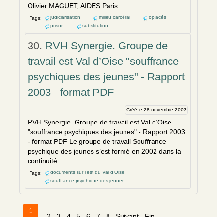
Olivier MAGUET, AIDES Paris ...
judiciarisation
milieu carcéral
opiacés
Tags:
prison
substitution
30.
RVH Synergie. Groupe de
travail est Val d’Oise "souffrance
psychiques des jeunes" - Rapport
2003 - format PDF
Créé le 28 novembre 2003
RVH Synergie. Groupe de travail est Val d’Oise
"souffrance psychiques des jeunes" - Rapport 2003
- format PDF Le groupe de travail Souffrance
psychique des jeunes s’est formé
en
2002 dans la
continuité ...
documents sur l’est du Val d’Oise
Tags:
souffrance psychique des jeunes
1
2
3
4
5
6
7
8
Suivant
Fin