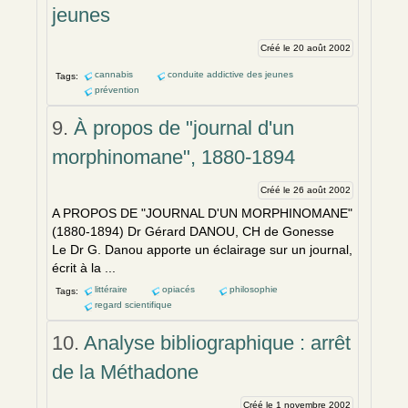
jeunes
Créé le 20 août 2002
cannabis
conduite addictive des jeunes
Tags:
prévention
9.
À propos de "journal d'un
morphinomane", 1880-1894
Créé le 26 août 2002
A PROPOS DE "JOURNAL D'UN MORPHINOMANE"
(1880-1894) Dr Gérard DANOU, CH de Gonesse
Le Dr G. Danou apporte un éclairage sur un journal,
écrit à la ...
littéraire
opiacés
philosophie
Tags:
regard scientifique
10.
Analyse bibliographique : arrêt
de la Méthadone
Créé le 1 novembre 2002