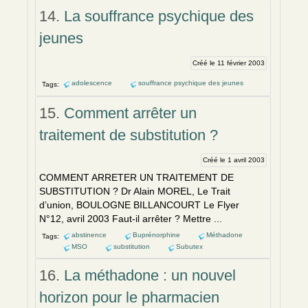
14.
La souffrance psychique des
jeunes
Créé le 11 février 2003
adolescence
souffrance psychique des jeunes
Tags:
15.
Comment arrêter un
traitement de substitution ?
Créé le 1 avril 2003
COMM
EN
T ARRETER UN TRAITEM
EN
T DE
SUBSTITUTION ? Dr Alain MOREL, Le Trait
d’union, BOULOGNE BILLANCOURT Le Flyer
N°12, avril 2003 Faut-il arrêter ? Mettre ...
abstinence
Buprénorphine
Méthadone
Tags:
MSO
substitution
Subutex
16.
La méthadone : un nouvel
horizon pour le pharmacien