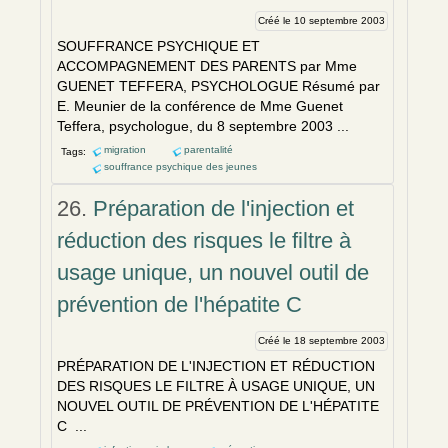
Créé le 10 septembre 2003
SOUFFRANCE PSYCHIQUE ET
ACCOMPAGNEM
EN
T DES PAR
EN
TS par Mme
GU
EN
ET TEFFERA, PSYCHOLOGUE Résumé par
E. Meunier de la confér
en
ce de Mme Gu
en
et
Teffera, psychologue, du 8 septembre 2003 ...
migration
parentalité
Tags:
souffrance psychique des jeunes
26.
Préparation de l'injection et
réduction des risques le filtre à
usage unique, un nouvel outil de
prévention de l'hépatite C
Créé le 18 septembre 2003
PRÉPARATION DE L'INJECTION ET RÉDUCTION
DES RISQUES LE FILTRE À USAGE UNIQUE, UN
NOUVEL OUTIL DE PRÉV
EN
TION DE L'HÉPATITE
C ...