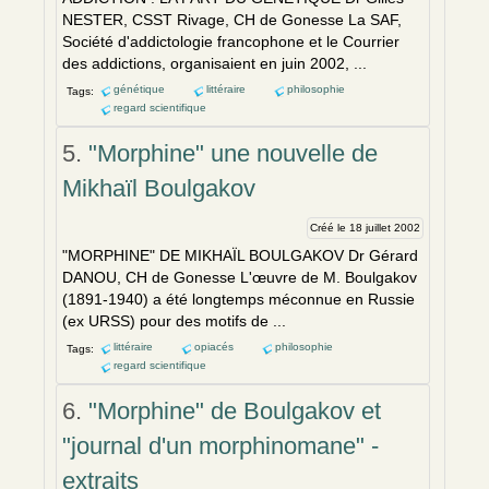
NESTER, CSST Rivage, CH de Gonesse La SAF,
Société d'addictologie francophone et le Courrier
des addictions, organisai
en
t
en
juin 2002, ...
génétique
littéraire
philosophie
Tags:
regard scientifique
5.
"Morphine" une nouvelle de
Mikhaïl Boulgakov
Créé le 18 juillet 2002
"MORPHINE" DE MIKHAÏL BOULGAKOV Dr Gérard
DANOU, CH de Gonesse L'œuvre de M. Boulgakov
(1891-1940) a été longtemps méconnue
en
Russie
(ex URSS) pour des motifs de ...
littéraire
opiacés
philosophie
Tags:
regard scientifique
6.
"Morphine" de Boulgakov et
"journal d'un morphinomane" -
extraits