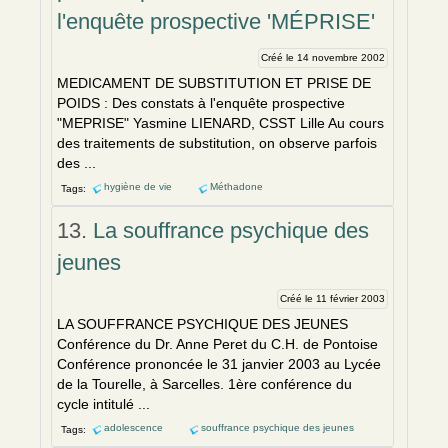
l'enquête prospective 'MÉPRISE'
Créé le 14 novembre 2002
MEDICAM
EN
T DE SUBSTITUTION ET PRISE DE
POIDS : Des constats à l'
en
quête prospective
"MEPRISE" Yasmine LI
EN
ARD, CSST Lille Au cours
des traitem
en
ts de substitution, on observe parfois
des ...
hygiène de vie
Méthadone
Tags:
13.
La souffrance psychique des
jeunes
Créé le 11 février 2003
LA SOUFFRANCE PSYCHIQUE DES JEUNES
Confér
en
ce du Dr. Anne Peret du C.H. de Pontoise
Confér
en
ce prononcée le 31 janvier 2003 au Lycée
de la Tourelle, à Sarcelles. 1ère confér
en
ce du
cycle intitulé ...
adolescence
souffrance psychique des jeunes
Tags: