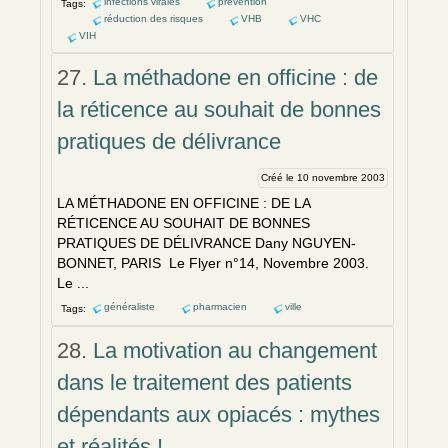
infections virales
prévention
Tags:
réduction des risques
VHB
VHC
VIH
27.
La méthadone en officine : de
la réticence au souhait de bonnes
pratiques de délivrance
Créé le 10 novembre 2003
LA MÉTHADONE
EN
OFFICINE : DE LA
RÉTIC
EN
CE AU SOUHAIT DE BONNES
PRATIQUES DE DÉLIVRANCE Dany NGUY
EN
-
BONNET, PARIS Le Flyer n°14, Novembre 2003.
Le ...
généraliste
pharmacien
ville
Tags:
28.
La motivation au changement
dans le traitement des patients
dépendants aux opiacés : mythes
et réalités !