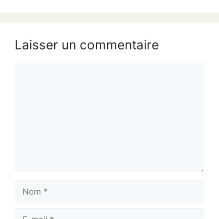
Laisser un commentaire
Commentaire
Nom
E-