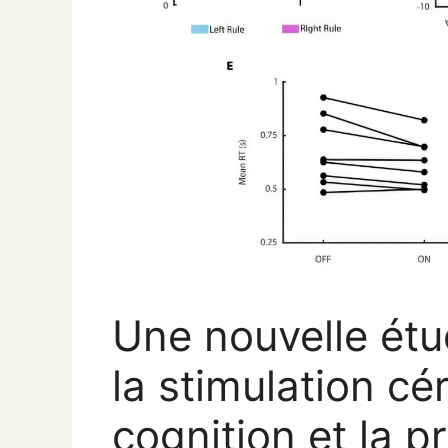
Une nouvelle ét
la stimulation cé
cognition et la p