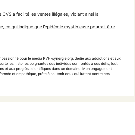
CVS a facilité les ventes illégales, violant ainsi la
, ce qui indique que l’épidémie mystérieuse pourrait être
r passionné pour le média RVH-synergie.org, dédié aux addictions et aux
porte les histoires poignantes des individus confrontés à ces défis, tout
teurs et aux progrès scientifiques dans ce domaine. Mon engagement
ormée et empathique, prête à soutenir ceux qui luttent contre ces