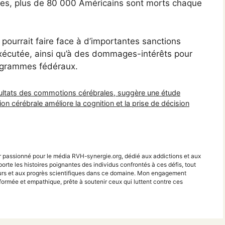
es, plus de 80 000 Américains sont morts chaque
 pourrait faire face à d’importantes sanctions
exécutée, ainsi qu’à des dommages-intérêts pour
ogrammes fédéraux.
sultats des commotions cérébrales, suggère une étude
n cérébrale améliore la cognition et la prise de décision
r passionné pour le média RVH-synergie.org, dédié aux addictions et aux
porte les histoires poignantes des individus confrontés à ces défis, tout
teurs et aux progrès scientifiques dans ce domaine. Mon engagement
ormée et empathique, prête à soutenir ceux qui luttent contre ces