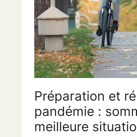
Préparation et r
pandémie : som
meilleure situati