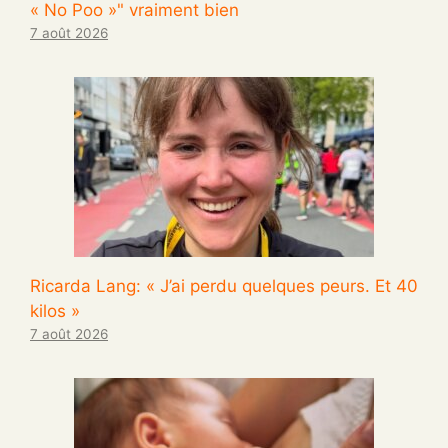
« No Poo »" vraiment bien
7 août 2026
Ricarda Lang: « J’ai perdu quelques peurs. Et 40
kilos »
7 août 2026