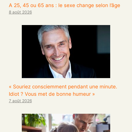
A 25, 45 ou 65 ans : le sexe change selon l’âge
8 août 2026
« Souriez consciemment pendant une minute.
Idiot ? Vous met de bonne humeur »
7 août 2026