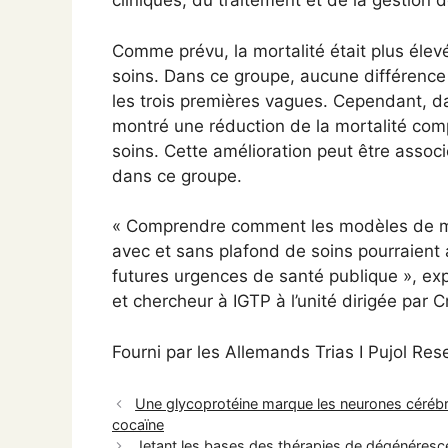
cliniques, du traitement et de la gestion d
Comme prévu, la mortalité était plus élev
soins. Dans ce groupe, aucune différence 
les trois premières vagues. Cependant, d
montré une réduction de la mortalité com
soins. Cette amélioration peut être assoc
dans ce groupe.
« Comprendre comment les modèles de mor
avec et sans plafond de soins pourraient a
futures urgences de santé publique », expl
et chercheur à IGTP à l’unité dirigée par C
Fourni par les Allemands Trias I Pujol Rese
Une glycoprotéine marque les neurones cérébra
cocaïne
Jetant les bases des thérapies de dégénérescen