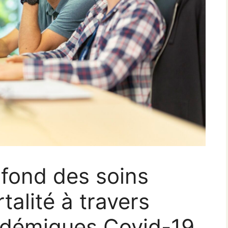
afond des soins
talité à travers
idémiques Covid-19