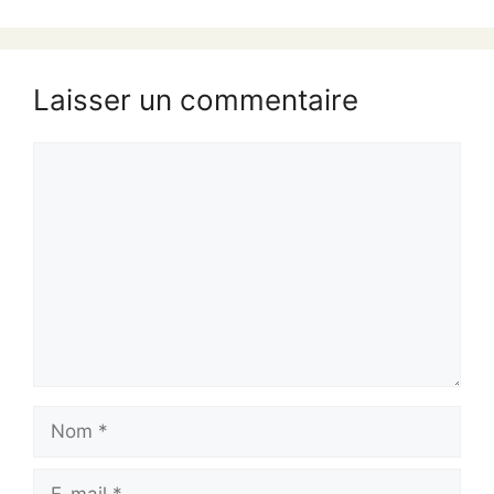
Laisser un commentaire
Commentaire
Nom
E-