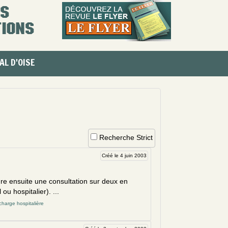
AL D'OISE
Recherche Strict
Créé le 4 juin 2003
ure ensuite une consultation sur deux en
al ou hosp
italie
r). ...
charge hospitalière