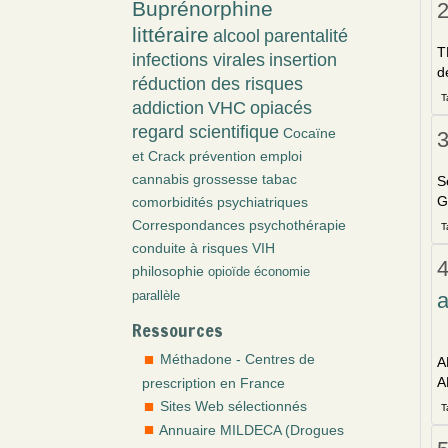
Buprénorphine
littéraire
alcool
parentalité
T
infections virales
insertion
d
réduction des risques
T
addiction
VHC
opiacés
regard scientifique
Cocaïne
et Crack
prévention
emploi
cannabis
grossesse
tabac
S
G
comorbidités psychiatriques
Correspondances
psychothérapie
T
conduite à risques
VIH
4
philosophie
opioïde
économie
a
parallèle
Ressources
Méthadone - Centres de
A
A
prescription en France
Sites Web sélectionnés
T
Annuaire MILDECA (Drogues