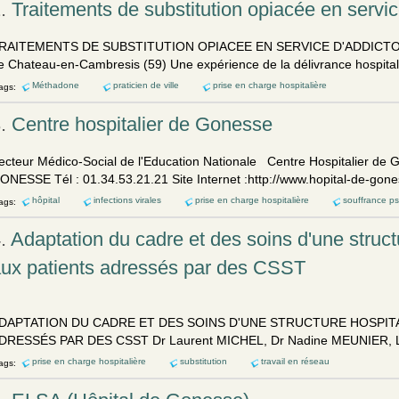
2.
Traitements de substitution opiacée en servic
RAITEMENTS DE SUBSTITUTION OPIACEE EN SERVICE D'ADDICTOLOGI
e Chateau-en-Cambresis (59) Une expérience de la délivrance hospital
Méthadone
praticien de ville
prise en charge hospitalière
ags:
3.
Centre hospitalier de Gonesse
ecteur Médico-Social de l'Education Nationale Centre Hosp
italie
r de 
ONESSE Tél : 01.34.53.21.21 Site Internet :http://www.hopital-de-gonesse
hôpital
infections virales
prise en charge hospitalière
souffrance p
ags:
.
Adaptation du cadre et des soins d'une structu
ux patients adressés par des CSST
DAPTATION DU CADRE ET DES SOINS D'UNE STRUCTURE HOSPITA
DRESSÉS PAR DES CSST Dr Laurent MICHEL, Dr Nadine MEUNIER, Li
prise en charge hospitalière
substitution
travail en réseau
ags: