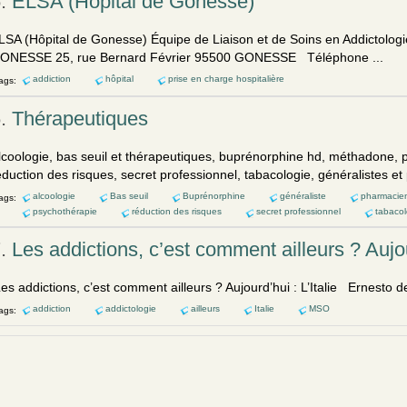
5.
ELSA (Hôpital de Gonesse)
LSA (Hôpital de Gonesse) Équipe de Liaison et de Soins en Addictolog
ONESSE 25, rue Bernard Février 95500 GONESSE Téléphone ...
addiction
hôpital
prise en charge hospitalière
ags:
6.
Thérapeutiques
lcoologie, bas seuil et thérapeutiques, buprénorphine hd, méthadone, p
éduction des risques, secret professionnel, tabacologie, généralistes et
alcoologie
Bas seuil
Buprénorphine
généraliste
pharmacie
ags:
psychothérapie
réduction des risques
secret professionnel
tabacol
7.
Les addictions, c’est comment ailleurs ? Aujour
es addictions, c’est comment ailleurs ? Aujourd’hui : L’
Italie
Ernesto de
addiction
addictologie
ailleurs
Italie
MSO
ags: