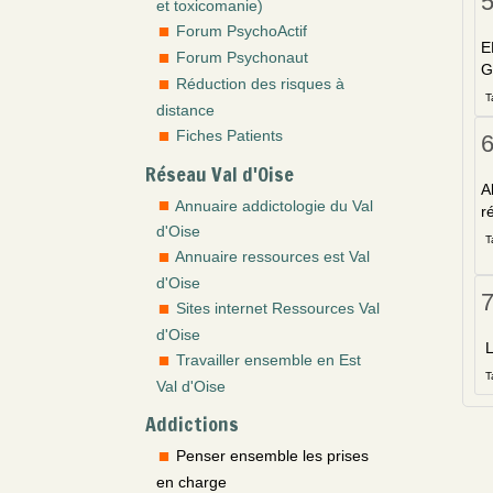
et toxicomanie)
Forum PsychoActif
E
Forum Psychonaut
G
Réduction des risques à
T
distance
Fiches Patients
Réseau Val d'Oise
A
Annuaire addictologie du Val
r
d'Oise
T
Annuaire ressources est Val
d'Oise
Sites internet Ressources Val
d'Oise
L
Travailler ensemble en Est
T
Val d'Oise
Addictions
Penser ensemble les prises
en charge