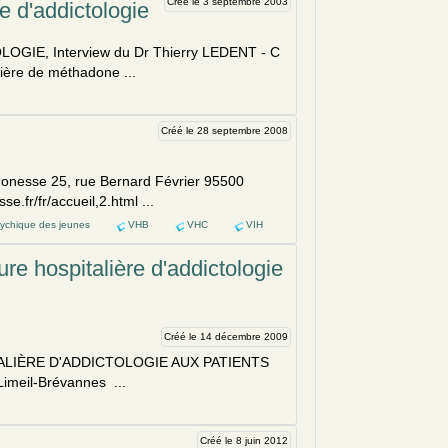
Créé le 3 septembre 2003
e d'addictologie
E, Interview du Dr Thierry LEDENT - C
ière de méthadone ...
Créé le 28 septembre 2008
Gonesse 25, rue Bernard Février 95500
.fr/fr/accueil,2.html ...
sychique des jeunes
VHB
VHC
VIH
re hospitalière d'addictologie
Créé le 14 décembre 2009
LIÈRE D'ADDICTOLOGIE AUX PATIENTS
meil-Brévannes ...
Créé le 8 juin 2012