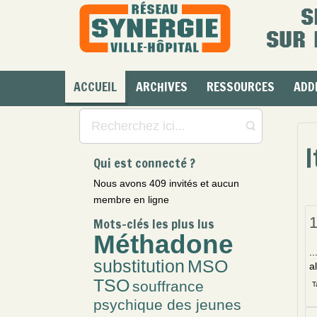
ACCUEIL
ARCHIVES
RESSOURCES
ADD
I
Qui est connecté ?
Nous avons 409 invités et aucun
membre en ligne
Mots-clés les plus lus
Méthadone
.
substitution
MSO
a
TSO
souffrance
T
psychique des jeunes