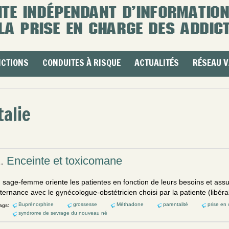
ICTIONS
CONDUITES À RISQUE
ACTUALITÉS
RÉSEAU V
talie
1.
Enceinte et toxicomane
.. sage-femme oriente les patientes en fonction de leurs besoins et ass
lternance avec le gynécologue-obstétricien choisi par la patiente (libér
Buprénorphine
grossesse
Méthadone
parentalité
prise en 
ags:
syndrome de sevrage du nouveau né