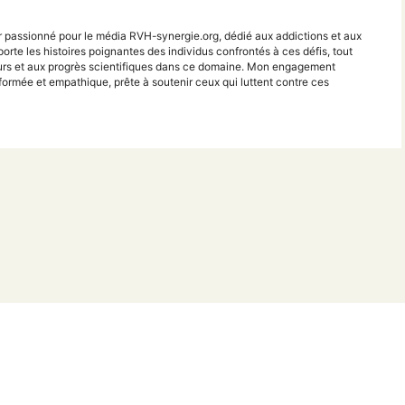
r passionné pour le média RVH-synergie.org, dédié aux addictions et aux
porte les histoires poignantes des individus confrontés à ces défis, tout
teurs et aux progrès scientifiques dans ce domaine. Mon engagement
ormée et empathique, prête à soutenir ceux qui luttent contre ces