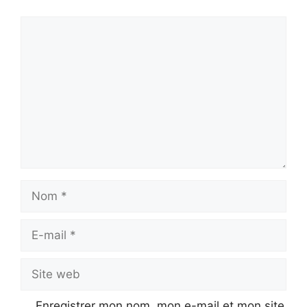
Commentaire
Nom
E-
mail
Site
web
Enregistrer mon nom, mon e-mail et mon site