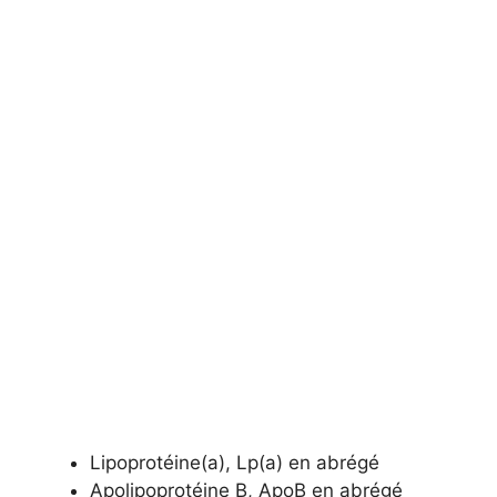
Lipoprotéine(a), Lp(a) en abrégé
Apolipoprotéine B, ApoB en abrégé