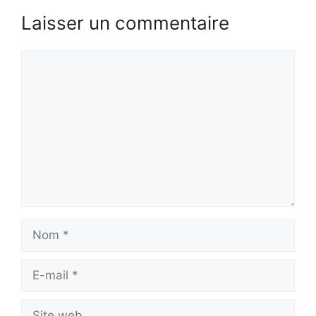
Laisser un commentaire
Commentaire
Nom
E-
mail
Site