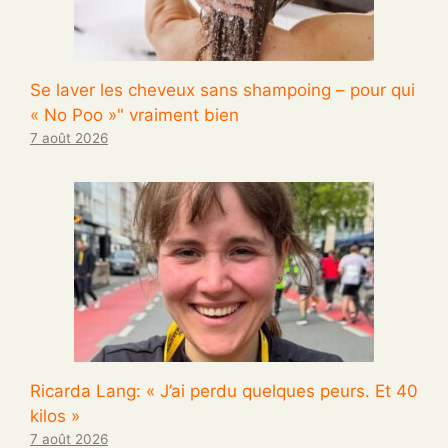
Se laver les cheveux sans shampoing – pour qui
« No Poo »" vraiment bien
7 août 2026
Ricarda Lang: « J’ai perdu quelques peurs. Et 40
kilos »
7 août 2026