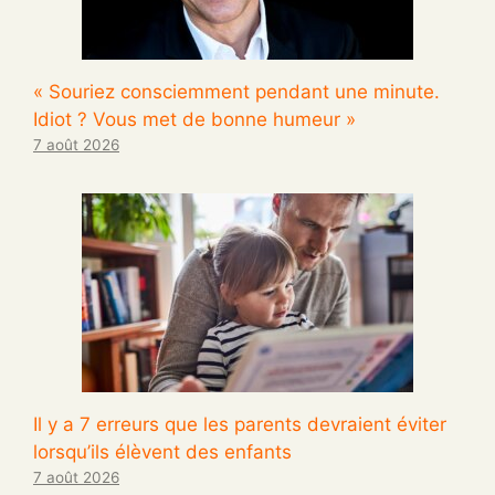
« Souriez consciemment pendant une minute.
Idiot ? Vous met de bonne humeur »
7 août 2026
Il y a 7 erreurs que les parents devraient éviter
lorsqu’ils élèvent des enfants
7 août 2026