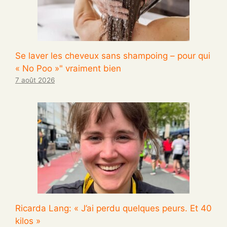
Se laver les cheveux sans shampoing – pour qui
« No Poo »" vraiment bien
7 août 2026
Ricarda Lang: « J’ai perdu quelques peurs. Et 40
kilos »