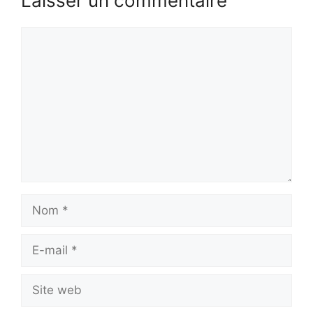
Laisser un commentaire
Commentaire
Nom
E-
mail
Site
web