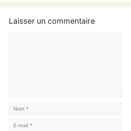
Laisser un commentaire
Commentaire
Nom
E-
mail