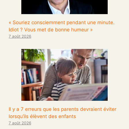
« Souriez consciemment pendant une minute.
Idiot ? Vous met de bonne humeur »
7 août 2026
Il y a 7 erreurs que les parents devraient éviter
lorsqu’ils élèvent des enfants
7 août 2026