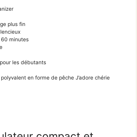
anizer
ge plus fin
ilencieux
 60 minutes
e
f pour les débutants
n polyvalent en forme de pêche
J’adore chérie
lateur compact et