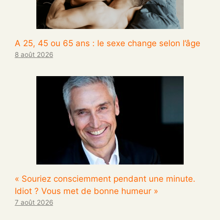
A 25, 45 ou 65 ans : le sexe change selon l’âge
8 août 2026
« Souriez consciemment pendant une minute.
Idiot ? Vous met de bonne humeur »
7 août 2026