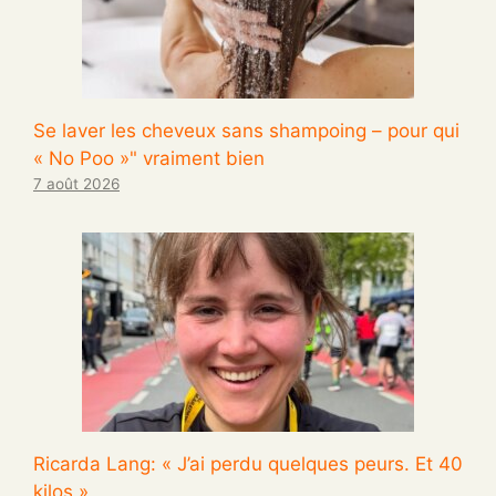
Se laver les cheveux sans shampoing – pour qui
« No Poo »" vraiment bien
7 août 2026
Ricarda Lang: « J’ai perdu quelques peurs. Et 40
kilos »