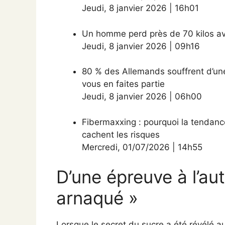
Jeudi
,
8 janvier 2026
|
16h01
Un homme perd près de 70 kilos av
Jeudi
,
8 janvier 2026
|
09h16
80 % des Allemands souffrent d’une
vous en faites partie
Jeudi
,
8 janvier 2026
|
06h00
Fibermaxxing : pourquoi la tendance
cachent les risques
Mercredi
,
01/07/2026
|
14h55
D’une épreuve à l’aut
arnaqué »
Lorsque le secret du sucre a été révélé 