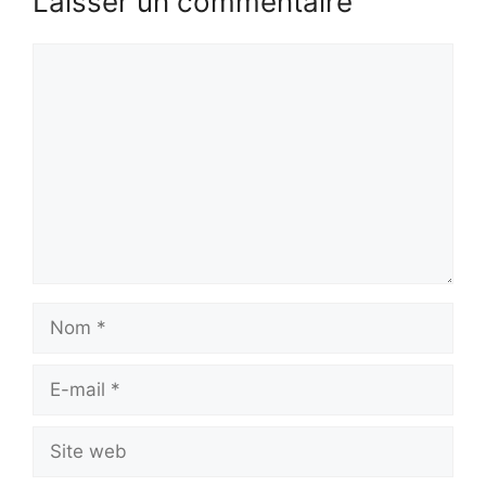
Laisser un commentaire
Commentaire
Nom
E-
mail
Site
web