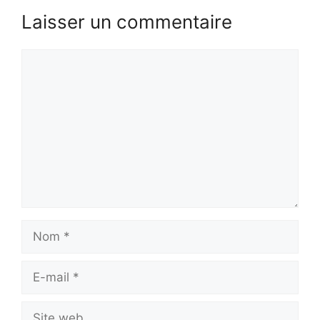
Laisser un commentaire
Commentaire
Nom
E-
mail
Site