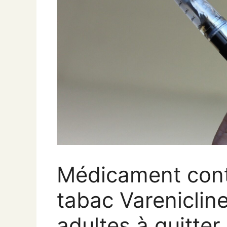
Médicament cont
tabac Varenicline
adultes à quitter