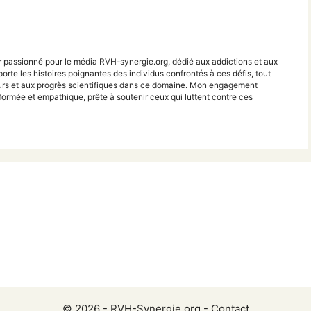
r passionné pour le média RVH-synergie.org, dédié aux addictions et aux
porte les histoires poignantes des individus confrontés à ces défis, tout
teurs et aux progrès scientifiques dans ce domaine. Mon engagement
ormée et empathique, prête à soutenir ceux qui luttent contre ces
© 2026 -
RVH-Synergie.org
-
Contact