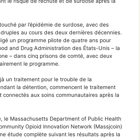
ant le risque de rechute et de surdose après la
touché par l’épidémie de surdose, avec des
adruples au cours des deux dernières décennies.
bligé un programme pilote de quatre ans pour
ood and Drug Administration des États-Unis – la
xone – dans cinq prisons de comté, avec deux
tairement le programme.
jà un traitement pour le trouble de la
endant la détention, commencent le traitement
ent connectés aux soins communautaires après la
e, le Massachusetts Department of Public Health
Community Opioid Innovation Network (Massjcoin)
ne étude complète suivant les résultats après la