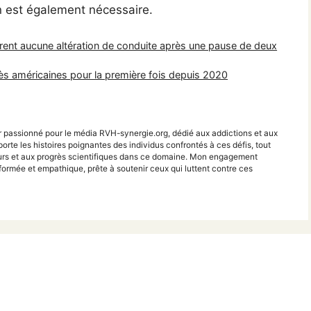
on est également nécessaire.
trent aucune altération de conduite après une pause de deux
s américaines pour la première fois depuis 2020
r passionné pour le média RVH-synergie.org, dédié aux addictions et aux
porte les histoires poignantes des individus confrontés à ces défis, tout
teurs et aux progrès scientifiques dans ce domaine. Mon engagement
ormée et empathique, prête à soutenir ceux qui luttent contre ces