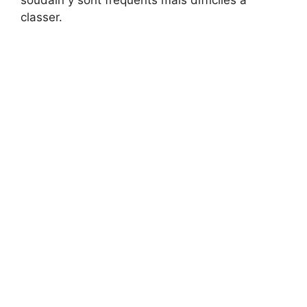
soudain y sont fréquents mais difficiles à
classer.