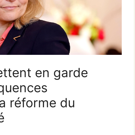
ttent en garde
équences
a réforme du
é