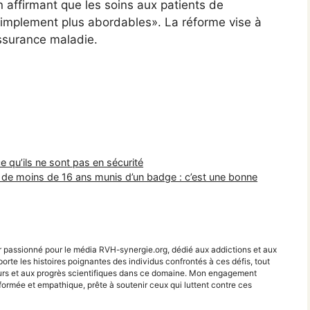
n affirmant que les soins aux patients de
 simplement plus abordables». La réforme vise à
’assurance maladie.
qu’ils ne sont pas en sécurité
s de moins de 16 ans munis d’un badge : c’est une bonne
r passionné pour le média RVH-synergie.org, dédié aux addictions et aux
porte les histoires poignantes des individus confrontés à ces défis, tout
teurs et aux progrès scientifiques dans ce domaine. Mon engagement
ormée et empathique, prête à soutenir ceux qui luttent contre ces