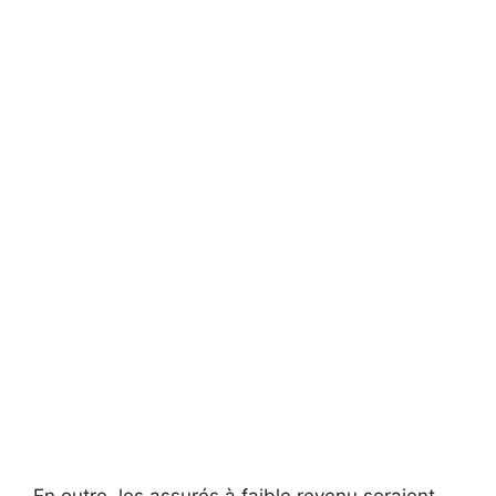
En outre, les assurés à faible revenu seraient