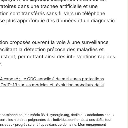
atoires dans une trachée artificielle et une
on sont transférés sans fil vers un téléphone
lyse plus approfondie des données et un diagnostic
ion proposés ouvrent la voie à une surveillance
cilitant la détection précoce des maladies et
u stent, permettant ainsi des interventions rapides
e.
sur 14 exposé ; Le CDC appelle à de meilleures protections
COVID-19 sur les modèles et l’évolution mondiaux de la
r passionné pour le média RVH-synergie.org, dédié aux addictions et aux
porte les histoires poignantes des individus confrontés à ces défis, tout
teurs et aux progrès scientifiques dans ce domaine. Mon engagement