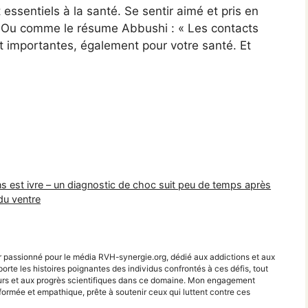
 essentiels à la santé. Se sentir aimé et pris en
. Ou comme le résume Abbushi : « Les contacts
 importantes, également pour votre santé. Et
 est ivre – un diagnostic de choc suit peu de temps après
du ventre
r passionné pour le média RVH-synergie.org, dédié aux addictions et aux
porte les histoires poignantes des individus confrontés à ces défis, tout
teurs et aux progrès scientifiques dans ce domaine. Mon engagement
ormée et empathique, prête à soutenir ceux qui luttent contre ces