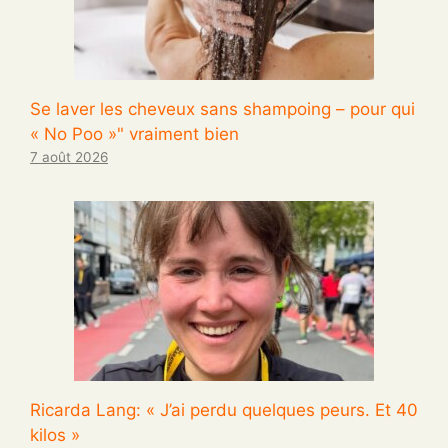
Se laver les cheveux sans shampoing – pour qui
« No Poo »" vraiment bien
7 août 2026
Ricarda Lang: « J’ai perdu quelques peurs. Et 40
kilos »