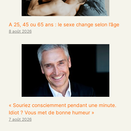
A 25, 45 ou 65 ans : le sexe change selon l’âge
8 août 2026
« Souriez consciemment pendant une minute.
Idiot ? Vous met de bonne humeur »
7 août 2026