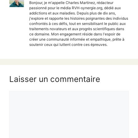
Bonjour, je m'appelle Charles Martinez, rédacteur
passionné pour le média RVH-synergie.org, dédié aux
addictions et aux maladies. Depuis plus de dix ans,
j'explore et rapporte les histoires poignantes des individus
confrontés à ces défis, tout en sensibilisant le public aux
traitements novateurs et aux progrès scientifiques dans
ce domaine. Mon engagement réside dans l'espoir de
créer une communauté informée et empathique, prête à
soutenir ceux qui luttent contre ces épreuves.
Laisser un commentaire
Commentaire