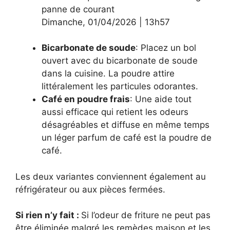
panne de courant
Dimanche
,
01/04/2026
|
13h57
Bicarbonate de soude
: Placez un bol
ouvert avec du bicarbonate de soude
dans la cuisine. La poudre attire
littéralement les particules odorantes.
Café en poudre frais
: Une aide tout
aussi efficace qui retient les odeurs
désagréables et diffuse en même temps
un léger parfum de café est la poudre de
café.
Les deux variantes conviennent également au
réfrigérateur ou aux pièces fermées.
Si rien n’y fait :
Si l’odeur de friture ne peut pas
être éliminée malgré les remèdes maison et les