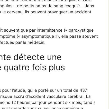
sanguins – de petits amas de sang coagulé – dans
rs le cerveau, ils peuvent provoquer un accident
uit souvent que par intermittence (« paroxystique
ymptôme (« asymptomatique »), elle passe souvent
fectués par le médecin.
ente détecte une
re quatre fois plus
s pour l’étude, qui a porté sur un total de 437
risque accru d’accident vasculaire cérébral. La
 moins 12 heures par jour pendant six mois, tandis
caux standards sans surveillance numérique.