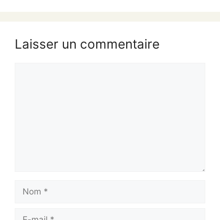
Laisser un commentaire
Commentaire
Nom
E-