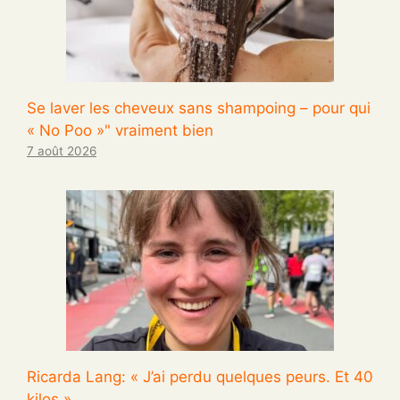
Se laver les cheveux sans shampoing – pour qui
« No Poo »" vraiment bien
7 août 2026
Ricarda Lang: « J’ai perdu quelques peurs. Et 40
kilos »