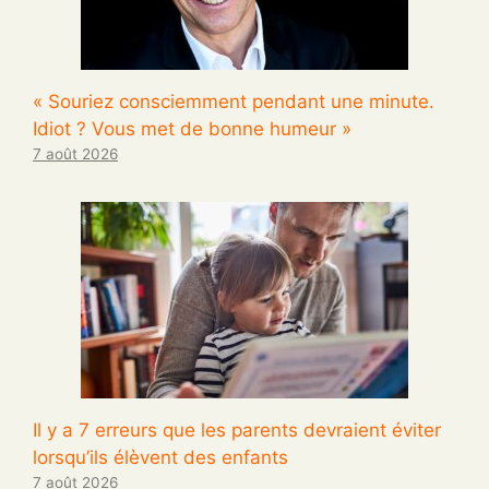
« Souriez consciemment pendant une minute.
Idiot ? Vous met de bonne humeur »
7 août 2026
Il y a 7 erreurs que les parents devraient éviter
lorsqu’ils élèvent des enfants
7 août 2026