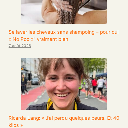
Se laver les cheveux sans shampoing – pour qui
« No Poo »" vraiment bien
7 août 2026
Ricarda Lang: « J’ai perdu quelques peurs. Et 40
kilos »