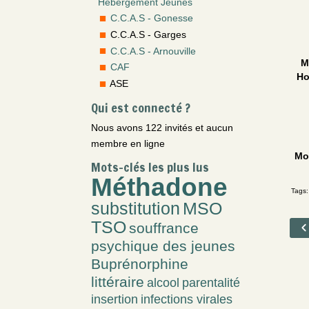
Hébergement Jeunes
C.C.A.S - Gonesse
C.C.A.S - Garges
C.C.A.S - Arnouville
M
CAF
Ho
ASE
Qui est connecté ?
Nous avons 122 invités et aucun
membre en ligne
Mo
Mots-clés les plus lus
Méthadone
Tags:
substitution
MSO
TSO
souffrance
psychique des jeunes
Buprénorphine
littéraire
alcool
parentalité
insertion
infections virales