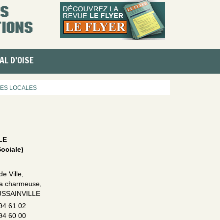
AL D'OISE
ES LOCALES
LE
ociale)
de Ville,
la charmeuse,
USSAINVILLE
94 61 02
94 60 00