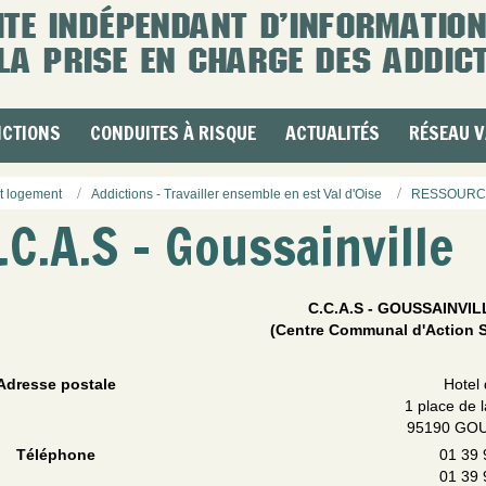
ICTIONS
CONDUITES À RISQUE
ACTUALITÉS
RÉSEAU V
t logement
Addictions - Travailler ensemble en est Val d'Oise
RESSOURC
.C.A.S - Goussainville
C.C.A.S - GOUSSAINVIL
(Centre Communal d'Action S
Adresse postale
Hotel 
1 place de 
95190 GO
Téléphone
01 39 
01 39 