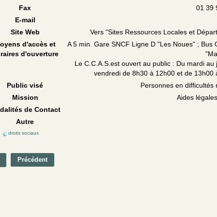
Fax
01 39 
E-mail
Site Web
Vers "Sites Ressources Locales et Dépa
oyens d'accès et
A 5 min. Gare SNCF Ligne D "Les Noues" ; Bus O
raires d'ouverture
"Mai
Le C.C.A.S.est ouvert au public : Du mardi au
vendredi de 8h30 à 12h00 et de 13h00 
Public visé
Personnes en difficultés 
Mission
Aides légales
dalités de Contact
Autre
droits sociaux
Précédent