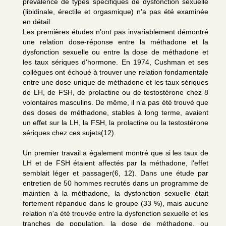
prévalence de types spécifiques de dysfonction sexuelle
(libidinale, érectile et orgasmique) n'a pas été examinée
en détail.
Les premières études n'ont pas invariablement démontré
une relation dose-réponse entre la méthadone et la
dysfonction sexuelle ou entre la dose de méthadone et
les taux sériques d'hormone. En 1974, Cushman et ses
collègues ont échoué à trouver une relation fondamentale
entre une dose unique de méthadone et les taux sériques
de LH, de FSH, de prolactine ou de testostérone chez 8
volontaires masculins. De même, il n’a pas été trouvé que
des doses de méthadone, stables à long terme, avaient
un effet sur la LH, la FSH, la prolactine ou la testostérone
sériques chez ces sujets(12).
Un premier travail a également montré que si les taux de
LH et de FSH étaient affectés par la méthadone, l'effet
semblait léger et passager(6, 12). Dans une étude par
entretien de 50 hommes recrutés dans un programme de
maintien à la méthadone, la dysfonction sexuelle était
fortement répandue dans le groupe (33 %), mais aucune
relation n'a été trouvée entre la dysfonction sexuelle et les
tranches de population, la dose de méthadone, ou