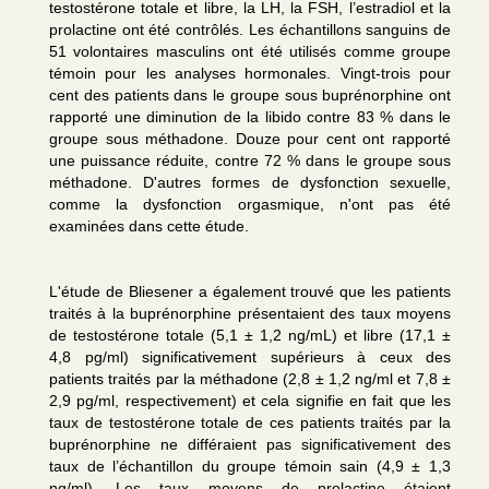
testostérone totale et libre, la LH, la FSH, l’estradiol et la
prolactine ont été contrôlés. Les échantillons sanguins de
51 volontaires masculins ont été utilisés comme groupe
témoin pour les analyses hormonales. Vingt-trois pour
cent des patients dans le groupe sous buprénorphine ont
rapporté une diminution de la libido contre 83 % dans le
groupe sous méthadone. Douze pour cent ont rapporté
une puissance réduite, contre 72 % dans le groupe sous
méthadone. D'autres formes de dysfonction sexuelle,
comme la dysfonction orgasmique, n'ont pas été
examinées dans cette étude.
L'étude de Bliesener a également trouvé que les patients
traités à la buprénorphine présentaient des taux moyens
de testostérone totale (5,1 ± 1,2 ng/mL) et libre (17,1 ±
4,8 pg/ml) significativement supérieurs à ceux des
patients traités par la méthadone (2,8 ± 1,2 ng/ml et 7,8 ±
2,9 pg/ml, respectivement) et cela signifie en fait que les
taux de testostérone totale de ces patients traités par la
buprénorphine ne différaient pas significativement des
taux de l’échantillon du groupe témoin sain (4,9 ± 1,3
ng/ml). Les taux moyens de prolactine étaient