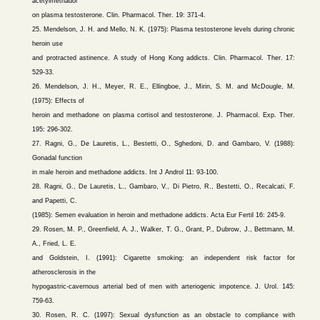
acetylmethadol
on plasma testosterone. Clin. Pharmacol. Ther. 19: 371-4.
25. Mendelson, J. H. and Mello, N. K. (1975): Plasma testosterone levels during chronic
heroin use
and protracted astinence. A study of Hong Kong addicts. Clin. Pharmacol. Ther. 17:
529-33.
26. Mendelson, J. H., Meyer, R. E., Ellingboe, J., Mirin, S. M. and McDougle, M.
(1975): Effects of
heroin and methadone on plasma cortisol and testosterone. J. Pharmacol. Exp. Ther.
195: 296-302.
27. Ragni, G., De Lauretis, L., Bestetti, O., Sghedoni, D. and Gambaro, V. (1988):
Gonadal function
in male heroin and methadone addicts. Int J Androl 11: 93-100.
28. Ragni, G., De Lauretis, L., Gambaro, V., Di Pietro, R., Bestetti, O., Recalcati, F.
and Papetti, C.
(1985): Semen evaluation in heroin and methadone addicts. Acta Eur Fertil 16: 245-9.
29. Rosen, M. P., Greenfield, A. J., Walker, T. G., Grant, P., Dubrow, J., Bettmann, M.
A., Fried, L. E.
and Goldstein, I. (1991): Cigarette smoking: an independent risk factor for
atherosclerosis in the
hypogastric-cavernous arterial bed of men with arteriogenic impotence. J. Urol. 145:
759-63.
30. Rosen, R. C. (1997): Sexual dysfunction as an obstacle to compliance with