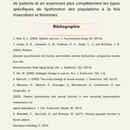
de patients et en examinant plus complètement les types
spécifiques de dysfonction des populations à la fois
masculines et féminines.
Bibliographie
1. Abel, E. L. (1984): Opiates and sex. J. Psychoactive Drugs 16: 205-16.
2. Araujo, A. B., Johannes, C. B., Feldman, H. A., Derby, C. A. and McKinlay, J. B.
(2000): Relation
between psychosocial risk factors and incident erectile dysfunction: prospective results
from the
Massachusetts Male Aging Study. Am. J. Epidemiol. 152: 533-41.
3. Arlt, W. (2006): Androgen therapy in women. Eur. J. Endocrinol. 154: 1-11.
4. Bancroft, J. (2005): The endocrinology of sexual arousal. J. Endocrinol. 186: 411-27.
5. Bliesener, N., Albrecht, S., Schwager, A., Weckbecker, K., Lichtermann, D. and
Klingmuller, D.
(2005): Plasma testosterone and sexual function in men receiving buprenorphine
maintenance for
opioid dependence. J. Clin. Endocrinol. Metab. 90: 203-6.
6. Brambilla, F., Sacchetti, E. and Brunetta, M. (1977): Pituitary-gonadal function in
heroin addicts.
Neuropsychobiology 3: 160-6.