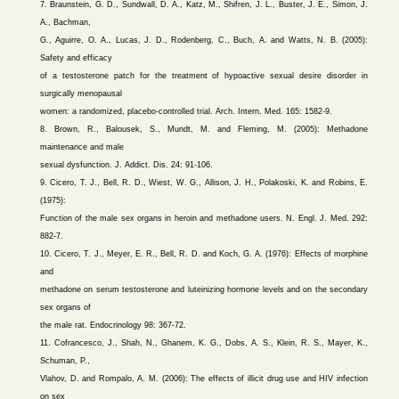
7. Braunstein, G. D., Sundwall, D. A., Katz, M., Shifren, J. L., Buster, J. E., Simon, J.
A., Bachman,
G., Aguirre, O. A., Lucas, J. D., Rodenberg, C., Buch, A. and Watts, N. B. (2005):
Safety and efficacy
of a testosterone patch for the treatment of hypoactive sexual desire disorder in
surgically menopausal
women: a randomized, placebo-controlled trial. Arch. Intern. Med. 165: 1582-9.
8. Brown, R., Balousek, S., Mundt, M. and Fleming, M. (2005): Methadone
maintenance and male
sexual dysfunction. J. Addict. Dis. 24: 91-106.
9. Cicero, T. J., Bell, R. D., Wiest, W. G., Allison, J. H., Polakoski, K. and Robins, E.
(1975):
Function of the male sex organs in heroin and methadone users. N. Engl. J. Med. 292:
882-7.
10. Cicero, T. J., Meyer, E. R., Bell, R. D. and Koch, G. A. (1976): Effects of morphine
and
methadone on serum testosterone and luteinizing hormone levels and on the secondary
sex organs of
the male rat. Endocrinology 98: 367-72.
11. Cofrancesco, J., Shah, N., Ghanem, K. G., Dobs, A. S., Klein, R. S., Mayer, K.,
Schuman, P.,
Vlahov, D. and Rompalo, A. M. (2006): The effects of illicit drug use and HIV infection
on sex