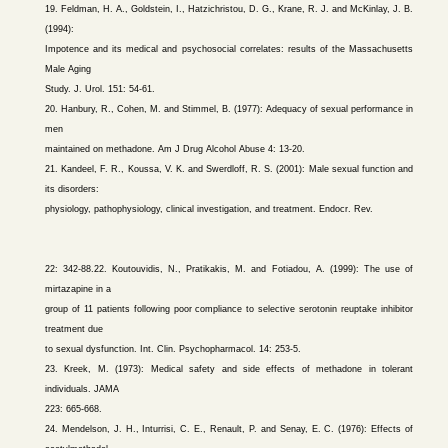
19. Feldman, H. A., Goldstein, I., Hatzichristou, D. G., Krane, R. J. and McKinlay, J. B.
(1994):
Impotence and its medical and psychosocial correlates: results of the Massachusetts
Male Aging
Study. J. Urol. 151: 54-61.
20. Hanbury, R., Cohen, M. and Stimmel, B. (1977): Adequacy of sexual performance in
men
maintained on methadone. Am J Drug Alcohol Abuse 4: 13-20.
21. Kandeel, F. R., Koussa, V. K. and Swerdloff, R. S. (2001): Male sexual function and
its disorders:
physiology, pathophysiology, clinical investigation, and treatment. Endocr. Rev.
22: 342-88.22. Koutouvidis, N., Pratikakis, M. and Fotiadou, A. (1999): The use of
mirtazapine in a
group of 11 patients following poor compliance to selective serotonin reuptake inhibitor
treatment due
to sexual dysfunction. Int. Clin. Psychopharmacol. 14: 253-5.
23. Kreek, M. (1973): Medical safety and side effects of methadone in tolerant
individuals. JAMA
223: 665-668.
24. Mendelson, J. H., Inturrisi, C. E., Renault, P. and Senay, E. C. (1976): Effects of