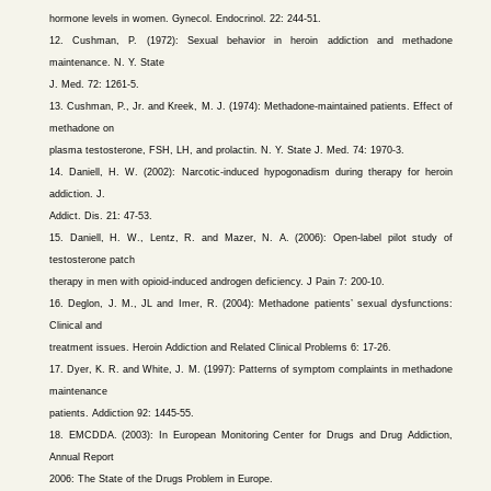
hormone levels in women. Gynecol. Endocrinol. 22: 244-51.
12. Cushman, P. (1972): Sexual behavior in heroin addiction and methadone
maintenance. N. Y. State
J. Med. 72: 1261-5.
13. Cushman, P., Jr. and Kreek, M. J. (1974): Methadone-maintained patients. Effect of
methadone on
plasma testosterone, FSH, LH, and prolactin. N. Y. State J. Med. 74: 1970-3.
14. Daniell, H. W. (2002): Narcotic-induced hypogonadism during therapy for heroin
addiction. J.
Addict. Dis. 21: 47-53.
15. Daniell, H. W., Lentz, R. and Mazer, N. A. (2006): Open-label pilot study of
testosterone patch
therapy in men with opioid-induced androgen deficiency. J Pain 7: 200-10.
16. Deglon, J. M., JL and Imer, R. (2004): Methadone patients’ sexual dysfunctions:
Clinical and
treatment issues. Heroin Addiction and Related Clinical Problems 6: 17-26.
17. Dyer, K. R. and White, J. M. (1997): Patterns of symptom complaints in methadone
maintenance
patients. Addiction 92: 1445-55.
18. EMCDDA. (2003): In European Monitoring Center for Drugs and Drug Addiction,
Annual Report
2006: The State of the Drugs Problem in Europe.