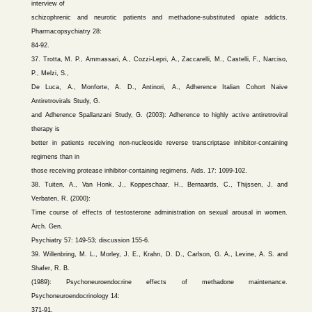
interview of
schizophrenic and neurotic patients and methadone-substituted opiate addicts.
Pharmacopsychiatry 28:
84-92.
37. Trotta, M. P., Ammassari, A., Cozzi-Lepri, A., Zaccarelli, M., Castelli, F., Narciso,
P., Melzi, S.,
De Luca, A., Monforte, A. D., Antinori, A., Adherence Italian Cohort Naive
Antiretrovirals Study, G.
and Adherence Spallanzani Study, G. (2003): Adherence to highly active antiretroviral
therapy is
better in patients receiving non-nucleoside reverse transcriptase inhibitor-containing
regimens than in
those receiving protease inhibitor-containing regimens. Aids. 17: 1099-102.
38. Tuiten, A., Van Honk, J., Koppeschaar, H., Bernaards, C., Thijssen, J. and
Verbaten, R. (2000):
Time course of effects of testosterone administration on sexual arousal in women.
Arch. Gen.
Psychiatry 57: 149-53; discussion 155-6.
39. Willenbring, M. L., Morley, J. E., Krahn, D. D., Carlson, G. A., Levine, A. S. and
Shafer, R. B.
(1989): Psychoneuroendocrine effects of methadone maintenance.
Psychoneuroendocrinology 14:
371-91.