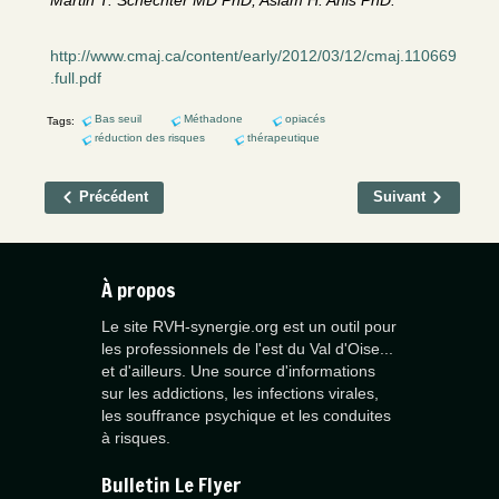
Martin T. Schechter MD PhD, Aslam H. Anis PhD.
http://www.cmaj.ca/content/early/2012/03/12/cmaj.110669
.full.pdf
Bas seuil
Méthadone
opiacés
Tags:
réduction des risques
thérapeutique
Précédent
Suivant
À propos
Le site RVH-synergie.org est un outil pour
les professionnels de l'est du Val d'Oise...
et d'ailleurs. Une source d'informations
sur les addictions, les infections virales,
les souffrance psychique et les conduites
à risques.
Bulletin Le Flyer