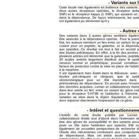
- Variants sur
Cette étude met également en évidence des variants
deux autres récepteurs opioïdes, le récepteur delt
SNP) et le récepteur kappa (1 SNP), qui auraient un 
dans la dépendance. De façon intéressante, les aut
ont également pu démontrer qu’il y
- Autres
Des variants dans 3 autres gènes semblent égalem
être associés à la dépendance opioïde. Pour la prem
fois, les auteurs montrent un lien entre un variant du 
codant pour un peptide, la galanine, et la dépend
aux opioïdes. Ce résultat est tout à fait en accord 
des études précliniques. En effet, à la fin des années
plusieurs articles ont démontré que la galanine, peptid
30 acides aminés largement distribué dans le sys
nerveux central et périphérique, pouvait constitue
facteur de protection contre la mise en place de l’addic
à la morphine.
Il est également bien établi dans la littérature, avec
études pré-cliniques et cliniques, que le syst
sérotoninergique joue un rôle important dans 
phénomènes de dépendance. En accord avec l’ensem
des données acquises, Levran et collaborateurs mont
dans leur article un lien entre un variant du gène co
pour le récepteur 5-HT3B et l’addiction à l’héroïne
variation se situe dans la région régulatrice, et pour
donc impacter directement l’expression de ce gène.
- Intéret et questionneme
L’intérêt de cette étude publiée par Levran
collaborateurs réside tout d’abord dans l’extension d
liste des gènes de susceptibilité et des variants pou
jouer un rôle dans l’addiction aux opiacés. Elle o
également de nouvelles perspectives de recherche 
l’étude des mécanismes conduisant aux comporteme
de dépendance. Mais cet article soulève aussi 
interrogations. En effet si on essaie de faire une revue