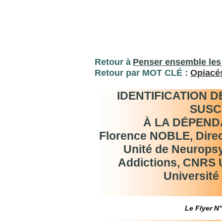
Retour à
Penser ensemble les
Retour par MOT CLÉ :
Opiacé
IDENTIFICATION 
SUSC
À LA DÉPEND
Florence NOBLE, Dire
Unité de Neurops
Addictions, CNRS
Université
Le Flyer N