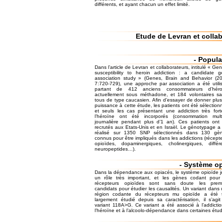
différents, et ayant chacun un effet limité.
Etude de Levran et colla
- Popula
Dans l’article de Levran et collaborateurs, intitulé « Gen
susceptibility to heroin addiction : a candidate 
association study » (Genes, Brain and Behavior (2
7:720-729), une approche par association a été utili
partant de 412 anciens consommateurs d’héro
actuellement sous méthadone, et 184 volontaires sa
tous de type caucasien. Afin d’essayer de donner plu
puissance à cette étude, les patients ont été sélection
et seuls les cas présentant une addiction très for
l’héroïne ont été incorporés (consommation multi
journalière pendant plus d’1 an). Ces patients ont
recrutés aux Etats-Unis et en Israël. Le génotypage a
réalisé sur 1350 SNP sélectionnés dans 130 gèn
connus pour être impliqués dans les addictions (récept
opioïdes, dopaminergiques, cholinergiques, différ
neuropeptides…).
- Système o
Dans la dépendance aux opiacés, le système opioïde 
un rôle très important, et les gènes codant pour
récepteurs opioïdes sont sans doute les premi
candidats pour étudier les causalités. Un variant dans
région codante du récepteurs mu opioïde a été t
largement étudié depuis sa caractérisation, il s’agi
variant 118A>G. Ce variant a été associé à l’addicti
l’héroïne et à l’alcoolo-dépendance dans certaines étu