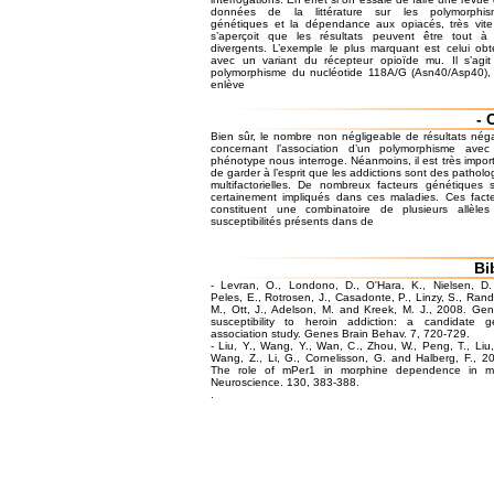
données de la littérature sur les polymorphis
génétiques et la dépendance aux opiacés, très vit
s’aperçoit que les résultats peuvent être tout à 
divergents. L’exemple le plus marquant est celui ob
avec un variant du récepteur opioïde mu. Il s’agi
polymorphisme du nucléotide 118A/G (Asn40/Asp40),
enlève
- 
Bien sûr, le nombre non négligeable de résultats néga
concernant l’association d’un polymorphisme avec
phénotype nous interroge. Néanmoins, il est très impor
de garder à l’esprit que les addictions sont des patholo
multifactorielles. De nombreux facteurs génétiques 
certainement impliqués dans ces maladies. Ces fact
constituent une combinatoire de plusieurs allèle
susceptibilités présents dans de
Bi
- Levran, O., Londono, D., O'Hara, K., Nielsen, D.
Peles, E., Rotrosen, J., Casadonte, P., Linzy, S., Rand
M., Ott, J., Adelson, M. and Kreek, M. J., 2008. Gen
susceptibility to heroin addiction: a candidate 
association study. Genes Brain Behav. 7, 720-729.
- Liu, Y., Wang, Y., Wan, C., Zhou, W., Peng, T., Liu,
Wang, Z., Li, G., Cornelisson, G. and Halberg, F., 2
The role of mPer1 in morphine dependence in mi
Neuroscience. 130, 383-388.
.