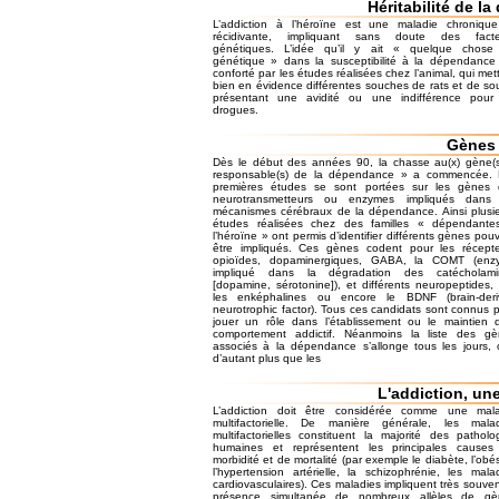
Héritabilité de 
L’addiction à l’héroïne est une maladie chroniqu
récidivante, impliquant sans doute des facte
génétiques. L’idée qu’il y ait « quelque chose
génétique » dans la susceptibilité à la dépendance
conforté par les études réalisées chez l’animal, qui met
bien en évidence différentes souches de rats et de sou
présentant une avidité ou une indifférence pour 
drogues.
Gènes
Dès le début des années 90, la chasse au(x) gène(
responsable(s) de la dépendance » a commencée. 
premières études se sont portées sur les gènes 
neurotransmetteurs ou enzymes impliqués dans 
mécanismes cérébraux de la dépendance. Ainsi plusi
études réalisées chez des familles « dépendante
l’héroïne » ont permis d’identifier différents gènes pou
être impliqués. Ces gènes codent pour les récept
opioïdes, dopaminergiques, GABA, la COMT (enz
impliqué dans la dégradation des catécholami
[dopamine, sérotonine]), et différents neuropeptides, 
les enképhalines ou encore le BDNF (brain-deri
neurotrophic factor). Tous ces candidats sont connus 
jouer un rôle dans l’établissement ou le maintien 
comportement addictif. Néanmoins la liste des gè
associés à la dépendance s’allonge tous les jours, 
d’autant plus que les
L'addiction, une
L’addiction doit être considérée comme une mala
multifactorielle. De manière générale, les malad
multifactorielles constituent la majorité des patholo
humaines et représentent les principales causes
morbidité et de mortalité (par exemple le diabète, l’obés
l’hypertension artérielle, la schizophrénie, les mala
cardiovasculaires). Ces maladies impliquent très souven
présence simultanée de nombreux allèles de gè