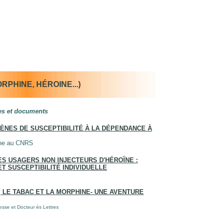
RPHINE, HÉROINE...)
les et documents
GÈNES DE SUSCEPTIBILITÉ À LA DÉPENDANCE À
rche au CNRS
ES USAGERS NON INJECTEURS D'HÉROÏNE :
T SUSCEPTIBILITÉ INDIVIDUELLE
 LE TABAC ET LA MORPHINE- UNE AVENTURE
sse et Docteur ès Lettres