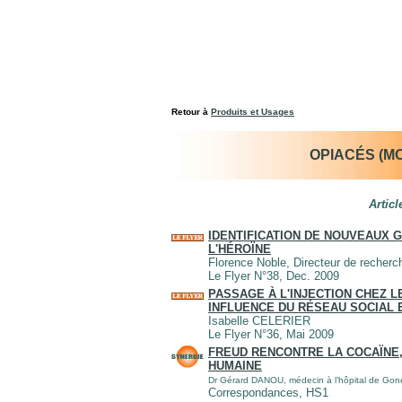
Retour à
Produits et Usages
OPIACÉS (MO
Artic
IDENTIFICATION DE NOUVEAUX 
L'HÉROÏNE
Florence Noble, Directeur de reche
Le Flyer N°38, Dec. 2009
PASSAGE À L'INJECTION CHEZ L
INFLUENCE DU RÉSEAU SOCIAL E
Isabelle CELERIER
Le Flyer N°36, Mai 2009
FREUD RENCONTRE LA COCAÏNE,
HUMAINE
Dr Gérard DANOU, médecin à l’hôpital de Gone
Correspondances, HS1