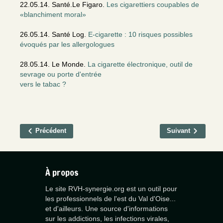
22.05.14. Santé.Le Figaro.
Les cigarettiers coupables de
«blanchiment moral»
26.05.14. Santé Log.
E-cigarette : 10 risques possibles
évoqués par les allergologues
28.05.14. Le Monde.
La cigarette électronique, outil de
sevrage ou porte d'entrée
vers le tabac ?
Précédent
Suivant
À propos
Le site RVH-synergie.org est un outil pour
les professionnels de l'est du Val d'Oise...
et d'ailleurs. Une source d'informations
sur les addictions, les infections virales,