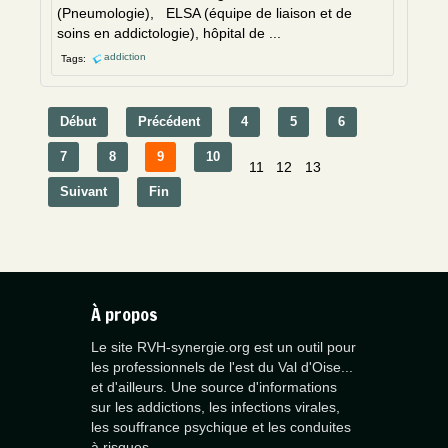
(Pneumologie), ELSA (équipe de liaison et de
soins en addictologie), hôpital de ...
addiction
Tags:
Début
Précédent
4
5
6
7
8
9
10
11
12
13
Suivant
Fin
À propos
Le site RVH-synergie.org est un outil pour
les professionnels de l'est du Val d'Oise...
et d'ailleurs. Une source d'informations
sur les addictions, les infections virales,
les souffrance psychique et les conduites
à risques.