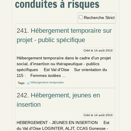
conduites à risques
Recherche Strict
241.
Hébergement temporaìre sur
projet - public spécifique
Créé le 14 août 2010
Hébergement temporaìre dans le cadre d'un projet
socìal, d'ìnsertìon ou thérapeutìque - publìcs
spécìfìques Est Val d'Oise Sur orientation du
115 : Femmes isolées ...
hébergement temporaire
Tags:
242.
Hébergement, jeunes en
insertion
Créé le 14 août 2010
HEBERGEMENT - JEUNES EN INSERTION Est
du Val d'Oise LOGINTER, ALJT, CCAS Gonesse -