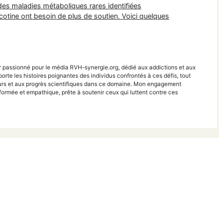
es maladies métaboliques rares identifiées
icotine ont besoin de plus de soutien. Voici quelques
r passionné pour le média RVH-synergie.org, dédié aux addictions et aux
porte les histoires poignantes des individus confrontés à ces défis, tout
teurs et aux progrès scientifiques dans ce domaine. Mon engagement
ormée et empathique, prête à soutenir ceux qui luttent contre ces