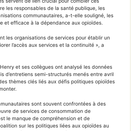
s servent de lien crucial pour combler ces
tre les responsables de la santé publique, les
anisations communautaires, a-t-elle souligné, les
ée et efficace à la dépendance aux opioïdes.
t les organisations de services pour établir un
orer l’accès aux services et la continuité », a
s, Henry et ses collègues ont analysé les données
is d’entretiens semi-structurés menés entre avril
 des thèmes clés liés aux défis politiques opioïdes
rmonter.
ommunautaires sont souvent confrontées à des
 œuvre de services de consommation de
 est le manque de compréhension et de
lition sur les politiques liées aux opioïdes au