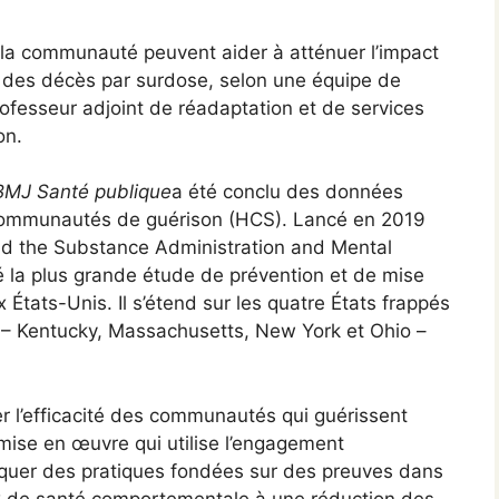
ur la communauté peuvent aider à atténuer l’impact
t des décès par surdose, selon une équipe de
fesseur adjoint de réadaptation et de services
on.
BMJ Santé publique
a été conclu des données
s communautés de guérison (HCS). Lancé en 2019
and the Substance Administration and Mental
é la plus grande étude de prévention et de mise
tats-Unis. Il s’étend sur les quatre États frappés
s – Kentucky, Massachusetts, New York et Ohio –
luer l’efficacité des communautés qui guérissent
e mise en œuvre qui utilise l’engagement
iquer des pratiques fondées sur des preuves dans
ieux de santé comportementale à une réduction des