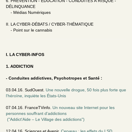
6. PRÉVENTION - ÉDUCATION - CONDUITES À RISQUE -
DÉLINQUANCE
- Médias Numériques
II. LA CYBER-DÉBATS / CYBER-THÉMATIQUE
- Point sur le cannabis
I. LA CYBER-INFOS
1. ADDICTION
- Conduites addictives, Psychotropes et Santé :
03.04.16. SudOuest.
Une nouvelle drogue, 50 fois plus forte que
l'héroïne, inquiète les États-Unis
07.04.16. FranceTVinfo.
Un nouveau site Internet pour les
personnes souffrant d'addictions
("Addict'Aide – Le Village des addictions")
12.04.16. Sciences et Avenir.
Cerveau : les effets du LSD