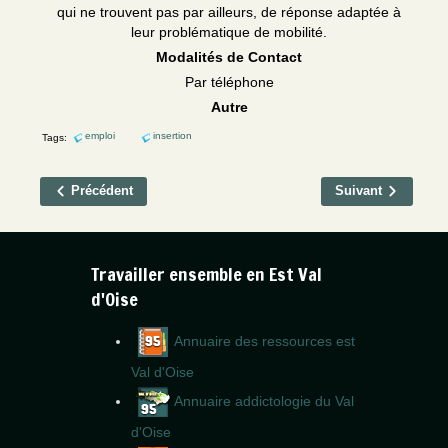
qui ne trouvent pas par ailleurs, de réponse adaptée à
leur problématique de mobilité.
Modalités de Contact
Par téléphone
Autre
emploi
insertion
Tags:
Précédent
Suivant
Travailler ensemble en Est Val
d'Oise
Annuaire des ressources est
Val d'Oise
Annuaire addictologie du Val
d'Oise